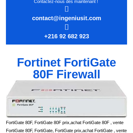
Contactez-nous dès maintenant !
contact@ingeniusit.com
+216 92 682 923
Fortinet FortiGate
80F Firewall
FortiGate 80F, FortiGate 80F prix,achat FortiGate 80F , vente
FortiGate 80F, FortiGate, FortiGate prix,achat FortiGate , vente