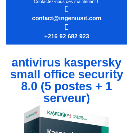
Contactez-nous dès maintenant !
contact@ingeniusit.com
+216 92 682 923
antivirus kaspersky
small office security
8.0 (5 postes + 1
serveur)