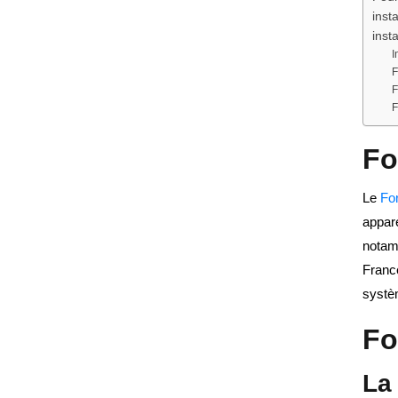
insta
inst
I
F
F
F
Fo
Le
Fo
appare
notamm
France
systè
Fo
La