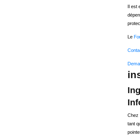
Il est
dépend
prote
Le
Fo
Conta
Deman
in
In
In
Chez
tant q
pointe