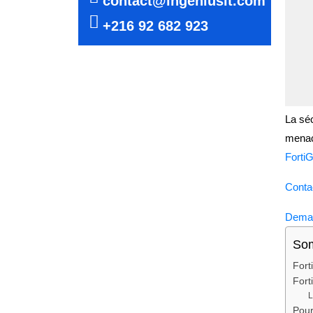
contact@ingeniusit.com
+216 92 682 923
La séc
menace
Forti
Conta
Deman
So
Fort
Fort
L
Pour