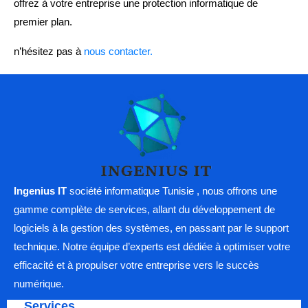
offrez à votre entreprise une protection informatique de
premier plan.
n’hésitez pas à
nous contacter.
Ingenius IT
société informatique Tunisie , nous offrons une
gamme complète de services, allant du développement de
logiciels à la gestion des systèmes, en passant par le support
technique. Notre équipe d’experts est dédiée à optimiser votre
efficacité et à propulser votre entreprise vers le succès
numérique.
Services