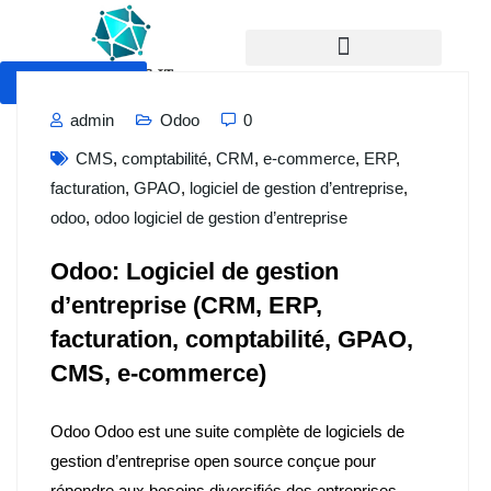
Devis Gratuit
admin
Odoo
0
CMS
,
comptabilité
,
CRM
,
e-commerce
,
ERP
,
facturation
,
GPAO
,
logiciel de gestion d’entreprise
,
odoo
,
odoo logiciel de gestion d’entreprise
Odoo: Logiciel de gestion
d’entreprise (CRM, ERP,
facturation, comptabilité, GPAO,
CMS, e-commerce)
Odoo Odoo est une suite complète de logiciels de
gestion d’entreprise open source conçue pour
répondre aux besoins diversifiés des entreprises,