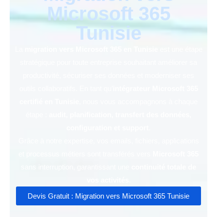
Microsoft 365
Tunisie
La
migration vers Microsoft 365 en Tunisie
est une étape
stratégique pour toute entreprise souhaitant améliorer sa
productivité, sécuriser ses données et moderniser ses
outils collaboratifs. En tant qu’
intégrateur Microsoft 365
certifié en Tunisie
, nous vous accompagnons à chaque
étape :
audit, planification, transfert des données,
configuration et support
.
Grâce à notre expertise, vos emails, fichiers, applications
et processus métiers sont transférés vers
Microsoft 365
sans interruption, garantissant une
continuité totale de
vos activités
.
Devis Gratuit : Migration vers Microsoft 365 Tunisie