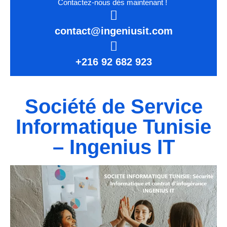
Contactez-nous dès maintenant !
contact@ingeniusit.com
+216 92 682 923
Société de Service
Informatique Tunisie
– Ingenius IT