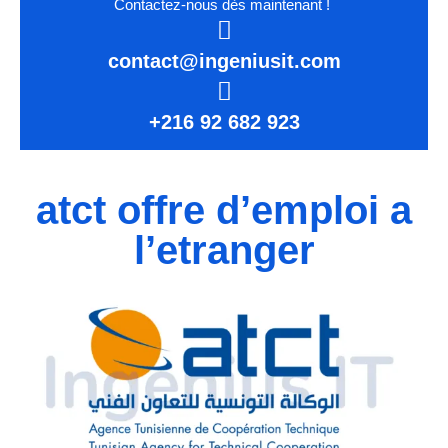
Contactez-nous dès maintenant !
contact@ingeniusit.com
+216 92 682 923
atct offre d’emploi a
l’etranger