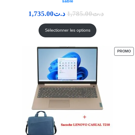
sable
1,735.00
د.ت
1,785.00
د.ت
Sélectionner les options
PROMO