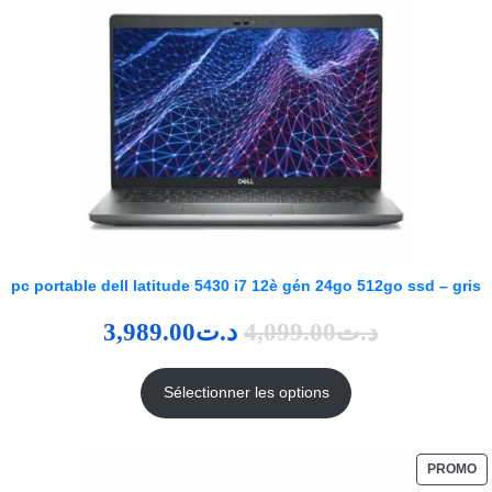
pc portable dell latitude 5430 i7 12è gén 24go 512go ssd – gris
3,989.00
د.ت
4,099.00
د.ت
Sélectionner les options
PROMO