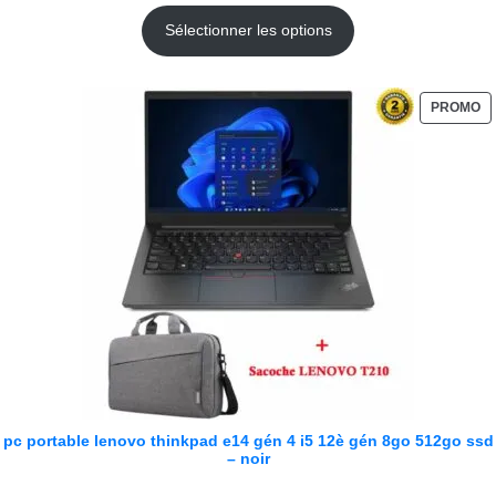
Sélectionner les options
PROMO
pc portable lenovo thinkpad e14 gén 4 i5 12è gén 8go 512go ssd
– noir