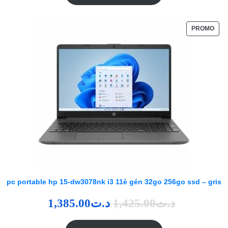
PROMO
pc portable hp 15-dw3078nk i3 11è gén 32go 256go ssd – gris
1,385.00
د.ت
1,425.00
د.ت