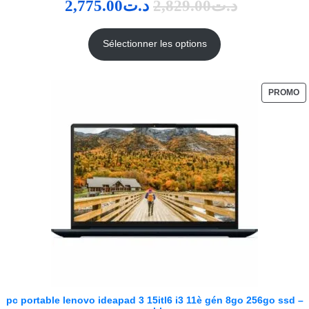
2,775.00
د.ت
2,829.00
د.ت
Sélectionner les options
PROMO
pc portable lenovo ideapad 3 15itl6 i3 11è gén 8go 256go ssd –