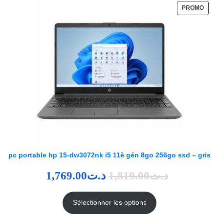
PROMO
pc portable hp 15-dw3072nk i5 11è gén 8go 256go ssd – gris
1,769.00
د.ت
1,819.00
د.ت
Sélectionner les options