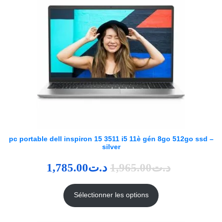
pc portable dell inspiron 15 3511 i5 11è gén 8go 512go ssd –
silver
1,785.00
د.ت
1,965.00
د.ت
Sélectionner les options