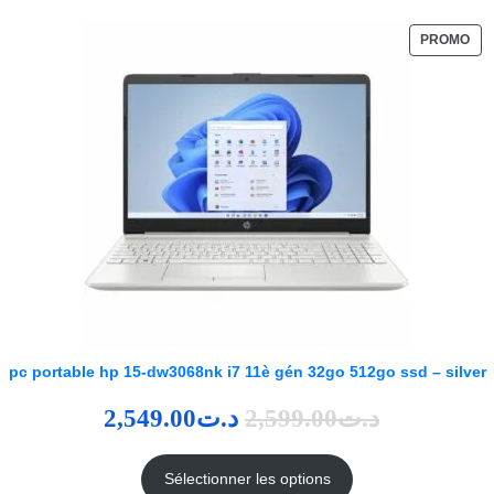
PROMO
pc portable hp 15-dw3068nk i7 11è gén 32go 512go ssd – silver
2,549.00
د.ت
2,599.00
د.ت
Sélectionner les options