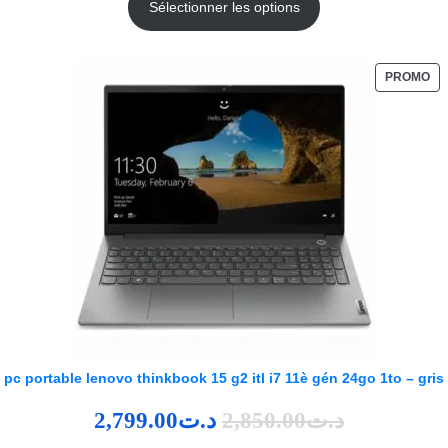
Sélectionner les options
PROMO
pc portable lenovo thinkbook 15 g2 itl i7 11è gén 24go 1to – gris
2,799.00
د.ت
2,850.00
د.ت