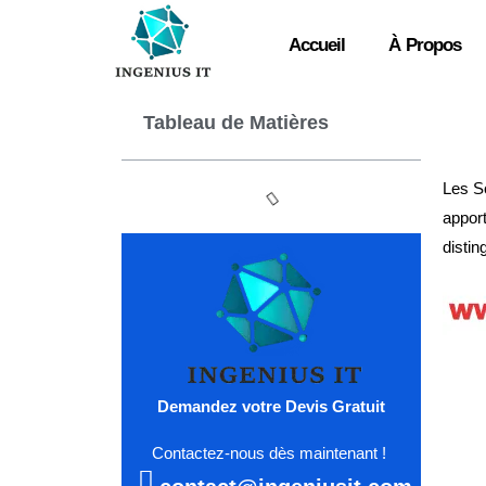
Accueil
À Propos
Tableau de Matières
Les So
apport
distin
Demandez votre Devis Gratuit
Contactez-nous dès maintenant !