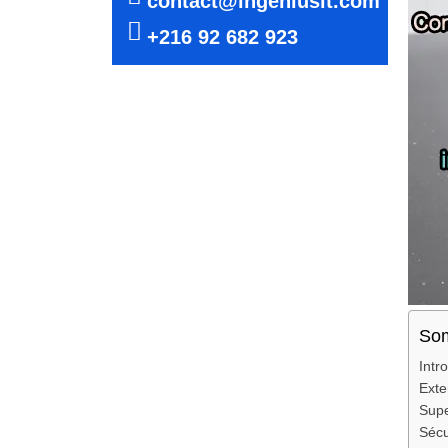
contact@ingeniusit.com
+216 92 682 923
So
Intr
Exte
Supe
Sécu