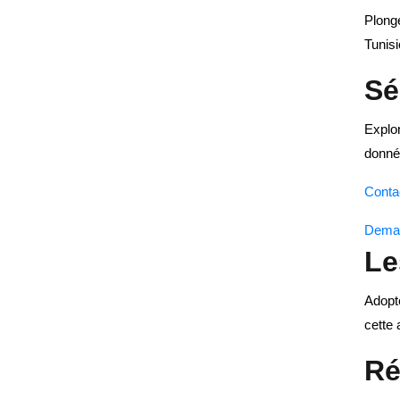
Plong
Tunisi
Sé
Explor
donnée
Conta
Deman
Le
Adopte
cette
Ré