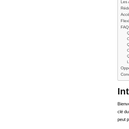
Les 
Rédu
Accè
Flexi
FAQs
Q
C
Q
C
Q
L
Oppo
Conc
In
Bienv
clé du
peut 