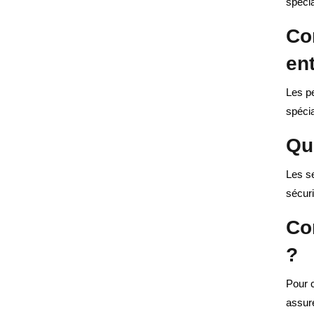
spécia
Co
en
Les pe
spécia
Qu
Les se
sécuri
Co
?
Pour c
assur