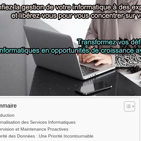
mmaire
oduction
rnalisation des Services Informatiques
rvision et Maintenance Proactives
rité des Données : Une Priorité Incontournable