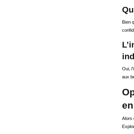
Que
Bien q
confid
L’i
in
Oui, l
aux b
Op
en
Alors 
Explo