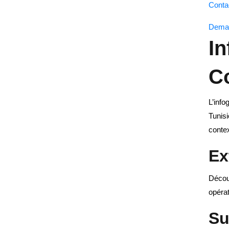
Conta
Deman
In
C
L’info
Tunisi
contex
Ex
Découv
opéra
Su