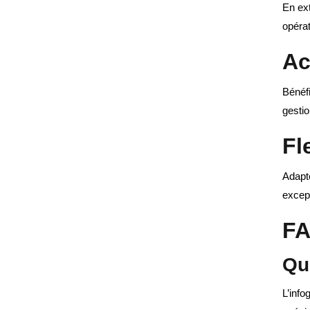
En ext
opérat
Ac
Bénéfi
gesti
Fl
Adapte
except
FA
Qu
L’info